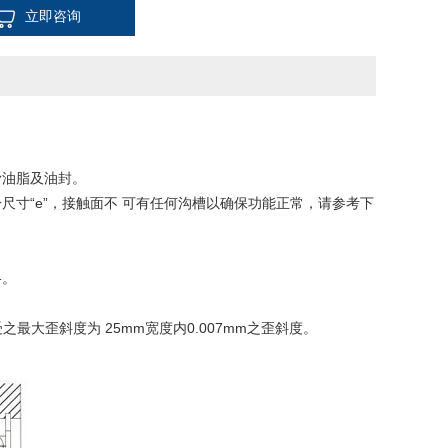
立即咨询
滑油脂及油封。
寸“e”，接触面不 可有任何沟槽以确保功能正常，请参考下
格。
之最大歪斜度为 25mm宽度内0.007mm之歪斜度。