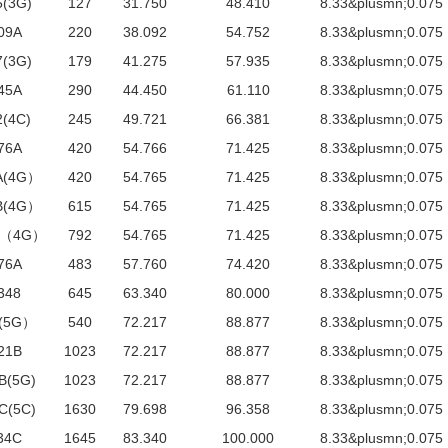
(3G)
127
31.750
48.410
8.33&plusmn;0.075
09A
220
38.092
54.752
8.33&plusmn;0.075
(3G)
179
41.275
57.935
8.33&plusmn;0.075
45A
290
44.450
61.110
8.33&plusmn;0.075
(4C)
245
49.721
66.381
8.33&plusmn;0.075
76A
420
54.766
71.425
8.33&plusmn;0.075
A(4G）
420
54.765
71.425
8.33&plusmn;0.075
B(4G）
615
54.765
71.425
8.33&plusmn;0.075
C（4G）
792
54.765
71.425
8.33&plusmn;0.075
76A
483
57.760
74.420
8.33&plusmn;0.075
348
645
63.340
80.000
8.33&plusmn;0.075
(5G）
540
72.217
88.877
8.33&plusmn;0.075
21B
1023
72.217
88.877
8.33&plusmn;0.075
B(5G)
1023
72.217
88.877
8.33&plusmn;0.075
C(5C)
1630
79.698
96.358
8.33&plusmn;0.075
34C
1645
83.340
100.000
8.33&plusmn;0.075