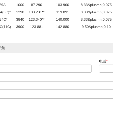
29A
1000
87.290
103.960
8.33&plusmn;0.075
A(3C)*
1290
103.231**
119.891
8.33&plusmn;0.075
34C*
3840
123.340**
140.000
8.33&plusmn;0.075
C(11C)
3900
123.881
142.880
9.50&plusmn;0.10
咨询
电话
*