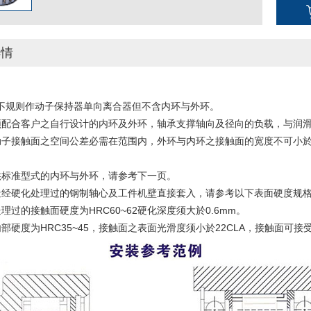
详情
为不规则作动子保持器单向离合器但不含内环与外环。
须配合客户之自行设计的内环及外环，轴承支撑轴向及径向的负载，与润
子接触面之空间公差必需在范围内，外环与内环之接触面的宽度不可小於尺
供标准型式的内环与外环，请参考下一页。
造经硬化处理过的钢制轴心及工件机壁直接套入，请参考以下表面硬度规
理过的接触面硬度为HRC60~62硬化深度须大於0.6mm。
部硬度为HRC35~45，接触面之表面光滑度须小於22CLA，接触面可接受