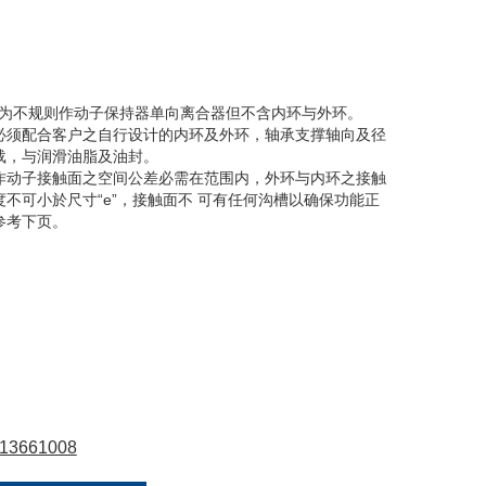
号为不规则作动子保持器单向离合器但不含内环与外环。
必须配合客户之自行设计的内环及外环，轴承支撑轴向及径
载，与润滑油脂及油封。
作动子接触面之空间公差必需在范围内，外环与内环之接触
度不可小於尺寸“e”，接触面不 可有任何沟槽以确保功能正
参考下页。
13661008