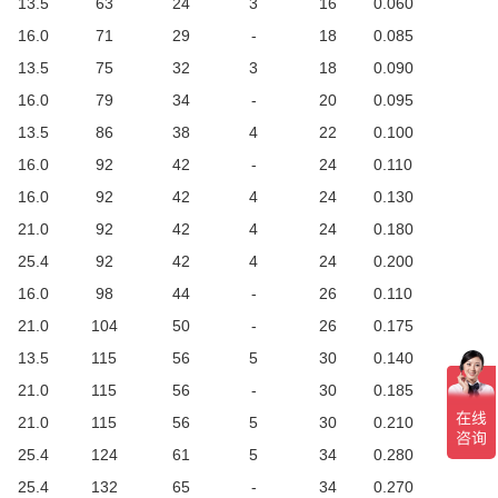
13.5
63
24
3
16
0.060
16.0
71
29
-
18
0.085
13.5
75
32
3
18
0.090
16.0
79
34
-
20
0.095
13.5
86
38
4
22
0.100
16.0
92
42
-
24
0.110
16.0
92
42
4
24
0.130
21.0
92
42
4
24
0.180
25.4
92
42
4
24
0.200
16.0
98
44
-
26
0.110
21.0
104
50
-
26
0.175
13.5
115
56
5
30
0.140
21.0
115
56
-
30
0.185
21.0
115
56
5
30
0.210
25.4
124
61
5
34
0.280
25.4
132
65
-
34
0.270