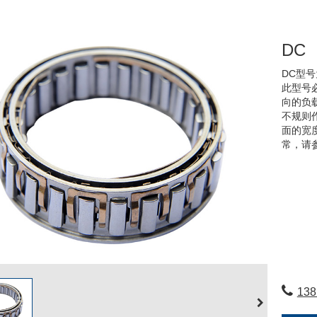
DC
DC型
此型号
向的负
不规则
面的宽
常，请
138