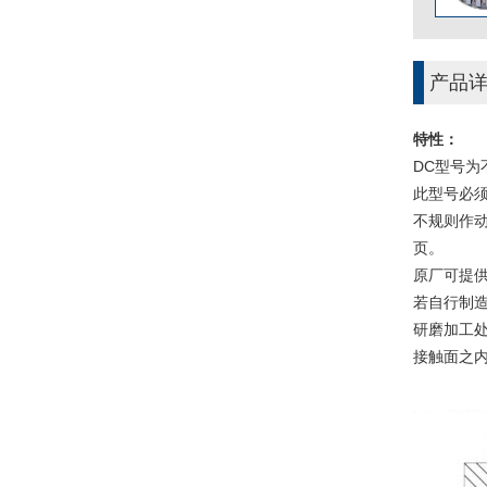
产品
特性：
DC型号
此型号必
不规则作动
页。
原厂可提
若自行制
研磨加工处
接触面之内