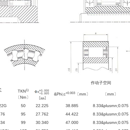
作动子空间
式
1)
TKN
+0.003
&Phi;c
〔mm〕
〔mm〕
〔Nm〕
22G
50
22.225
38.885
8.33&plusmn;0.075
76
95
27.762
44.422
8.33&plusmn;0.075
34
99
30.340
47.000
8.33&plusmn;0.075