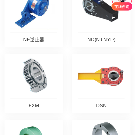
NF逆止器
ND(NJ,NYD)
FXM
DSN