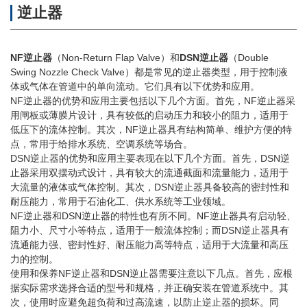
逆止器
NF逆止器
（Non-Return Flap Valve）和
DSN逆止器
（Double
Swing Nozzle Check Valve）都是常见的逆止器类型，用于控制液
体或气体在管道中的单向流动。它们具有以下优势和应用。
NF逆止器的优势和应用主要包括以下几个方面。首先，NF逆止器采
用闸板或薄膜片设计，具有较低的启动压力和较小的阻力，适用于
低压下的流体控制。其次，NF逆止器具有结构简单、维护方便的特
点，常用于给排水系统、空调系统等场合。
DSN逆止器的优势和应用主要表现在以下几个方面。首先，DSN逆
止器采用双摆动式设计，具有较大的流通截面和流量能力，适用于
大流量的液体或气体控制。其次，DSN逆止器具备较高的密封性和
耐压能力，常用于石油化工、供水系统等工业领域。
NF逆止器和DSN逆止器的特性也有所不同。NF逆止器具有启动轻、
阻力小、尺寸小等特点，适用于一般流体控制；而DSN逆止器具有
流通能力强、密封性好、耐压能力高等特点，适用于大流量和高压
力的控制。
使用和保养NF逆止器和DSN逆止器需要注意以下几点。首先，应根
据实际需求选择合适的型号和规格，并正确安装在管道系统中。其
次，使用时应避免超负荷和过高流速，以防止逆止器的损坏。同