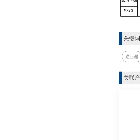
关键
逆止器
关联