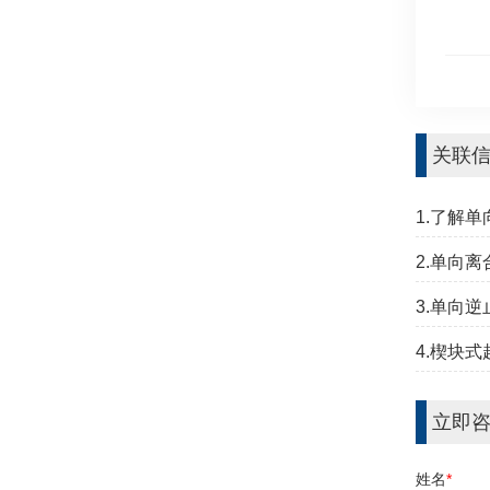
关联
1.了解
2.单向
3.单向
4.楔块
立即
姓名
*